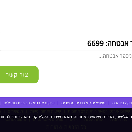
 אבטחה:
6699
צור קשר
יקה באהבה
|
מטופלים/תלמידים מספרים
|
שיקום אנרגטי - הכשרת מטפלים
|
שיקום אנרגטי רפואה רוחנית רב תחומית
|
שיטות ותחומי טיפול
|
תיקשורים
|
מ
עוגיות (Cookies) לשיפור חוויית הגלישה, מדידת שימוש באתר והתאמת שירותי הקליניקה. באפשרותך 
עמוד הבית
|
אודות אסנת
|
וידאו
|
קורסים אינטרנטיים
|
שיקום אנרגטי
כל הזכויות שמורות