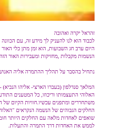
זהראל יקרה ואהובה
לכבוד הוא לנו להעניק לך מידע זה, עם הכוונ
היום ערב חג השבועות, הוא זמן מתן כלי האור 
הנשמות מקבלות ,מחזיקות ומעבירות האור הזה,
נתחיל בהסבר על תהליך ההתמרה אליה האנושו
המלאך סנדלפון (בעברו הארצי- אליהו הנביא)
האלוהי התעצמותו וריכוזו, כל המטענים התודע
משתחררים ומתפנים עכשיו.חוויות הקיום של הנ
החלקים הגבוהים של הנשמה הנקראים "האלוהו
שואפים לאחדות מלאה עם החלקים היותר חומרי
לממש את האחדות דרך התמרה והתעלות.