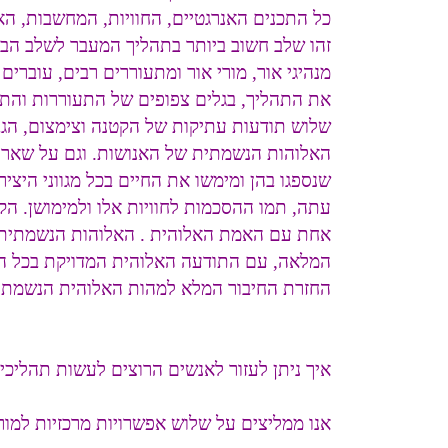
כל התכנים האנרגטיים, החוויות, המחשבות, הא
זהו שלב חשוב ביותר בתהליך המעבר לשלב הב
מנהיגי אור, מורי אור ומתעוררים רבים, עוברי
את התהליך, בגלים צפופים של התעוררות והת
שלוש תודעות עתיקות של הקטנה וצימצום, הגבל
האלוהות הנשמתית של האנושות. וגם על שאר ה
שנספגו בהן ומימשו את החיים בכל מגווני היצי
עתה, תמו ההסכמות לחוויות אלו ולמימושן. הק
אחת עם האמת האלוהית . האלוהות הנשמתית, ה
המלאה, עם התודעה האלוהית המדויקת בכל הנ
החזרת החיבור המלא למהות האלוהית הנשמתית
איך ניתן לעזור לאנשים הרוצים לעשות תהליכים
אנו ממליצים על שלוש אפשרויות מרכזיות למור