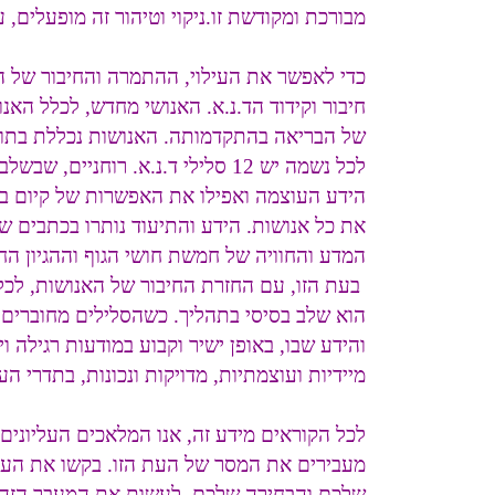
מבורכת ומקודשת זו.ניקוי וטיהור זה מופעלים,
כדי לאפשר את העילוי, ההתמרה והחיבור של 
חיבור וקידוד הד.נ.א. האנושי מחדש, לכלל האנ
של הבריאה בהתקדמותה. האנושות נכללת בתוכנ
לכל נשמה יש 12 סלילי ד.נ.א. רוח
הידע העוצמה ואפילו את האפשרות של קיום בו
את כל אנושות. הידע והתיעוד נותרו בכתבים של
המדע והחוויה של חמשת חושי הגוף וההגיון החו
בעת הזו, עם החזרת החיבור של האנושות, לכל
הוא שלב בסיסי בתהליך. כשהסלילים מחוברים ומ
והידע שבו, באופן ישיר וקבוע במודעות רגילה 
מיידיות ועוצמתיות, מדויקות ונכונות, בתדרי 
לכל הקוראים מידע זה, אנו המלאכים העליונים 
מעבירים את המסר של העת הזו. בקשו את העז
שלכם והבחירה שלכם, לעשות את המעבר הזה בקל