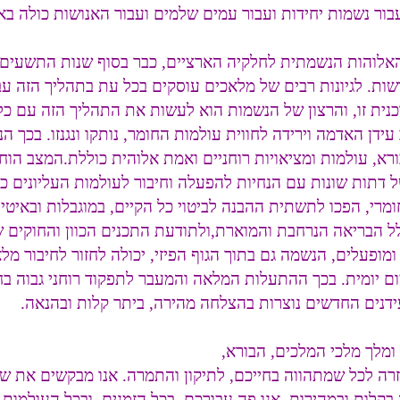
 עבור נשמות יחידות ועבור עמים שלמים ועבור האנושות כולה 
האלוהות הנשמתית לחלקיה הארציים, כבר בסוף שנות התשעים
ושות. לגיונות רבים של מלאכים עוסקים בכל עת בתהליך הזה ע
ית זו, והרצון של הנשמות הוא לעשות את התהליך הזה עם כל
ניים, שבשלב עידן האדמה וירידה לחווית עולמות החומר, נותקו ונגנזו.
רא, עולמות ומציאויות רוחניים ואמת אלוהית כוללת.המצב הו
 דתות שונות עם הנחיות להפעלה וחיבור לעולמות העליונים כחו
מרי, הפכו לתשתית ההבנה לביטוי כל הקיים, במוגבלות ובאיטיו
ל הבריאה הנרחבת והמוארת,ולתודעת התכנים הכוון והחוקים ש
ופעלים, הנשמה גם בתוך הגוף הפיזי, יכולה לחזור לחיבור מל
ויום יומית. בכך ההתעלות המלאה והמעבר לתפקוד רוחני גבוה בח
העידנים החדשים נוצרות בהצלחה מהירה, ביתר קלות ובהנאה.
ומלך מלכי המלכים, הבורא,
רה לכל שמתהווה בחייכם, לתיקון והתמרה. אנו מבקשים את ש
ות ובמהירות. אנו פה עבורכם, בכל הזמנים, ובכל העולמות ו